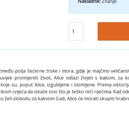
Nakladnik:
Znanje
među polja šećerne trske i mora, gdje je majčino veličanst
vijek promijeniti život, Alice odlazi živjeti s bakom, za
je su, poput Alice, izgubljene i slomljene. Prema viktorijans
ezikom cvijeća da iskaže ono što je teško reći riječima. Kad od
o želi slobodu za kakvom žudi, Alice će morati skupiti hrabro