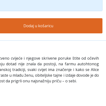
Dodaj u košaricu
veno cvijeće i njegove skrivene poruke štite od očevih
 koju dotad nije znala da postoji, na farmu autohtonog
koj tradiciji, svaki cvijet ima značenje i kako se Alice
raste u mladu ženu, obiteljske tajne i izdaje dovode je do
st da prigrli onu najsnažniju priču – o sebi.