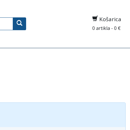
Košarica
0 artikla - 0 €