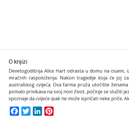
O knjizi
Devetogodišnja Alice Hart odrasta u domu na osami, iz
mračnih raspoloženja. Nakon tragedije koja će joj zau
australskog cvijeća. Ova farma pruža utočište ženama ko
pomalo privikava na svoj novi život, počinje se služiti j
spoznaje da cvijeće ipak ne može ispričati neke priče. Ak
Facebook
Twitter
LinkedIn
Pinterest