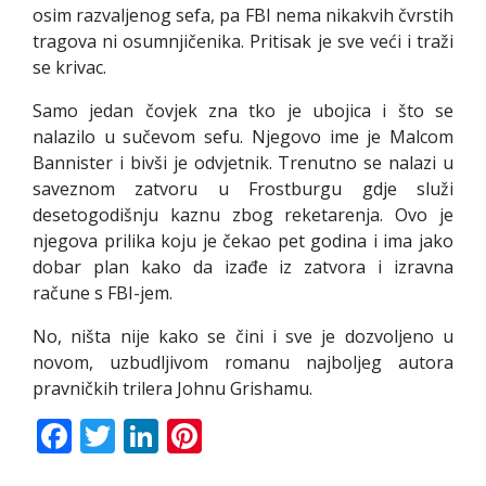
osim razvaljenog sefa, pa FBI nema nikakvih čvrstih
tragova ni osumnjičenika. Pritisak je sve veći i traži
se krivac.
Samo jedan čovjek zna tko je ubojica i što se
nalazilo u sučevom sefu. Njegovo ime je Malcom
Bannister i bivši je odvjetnik. Trenutno se nalazi u
saveznom zatvoru u Frostburgu gdje služi
desetogodišnju kaznu zbog reketarenja. Ovo je
njegova prilika koju je čekao pet godina i ima jako
dobar plan kako da izađe iz zatvora i izravna
račune s FBI-jem.
No, ništa nije kako se čini i sve je dozvoljeno u
novom, uzbudljivom romanu najboljeg autora
pravničkih trilera Johnu Grishamu.
Facebook
Twitter
LinkedIn
Pinterest