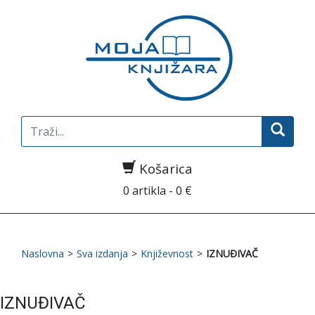
Search
for:
Košarica
0 artikla - 0 €
Naslovna
>
Sva izdanja
>
Književnost
>
IZNUĐIVAČ
IZNUĐIVAČ