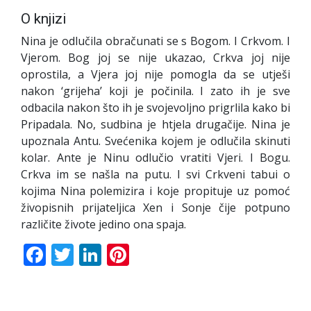
O knjizi
Nina je odlučila obračunati se s Bogom. I Crkvom. I
Vjerom. Bog joj se nije ukazao, Crkva joj nije
oprostila, a Vjera joj nije pomogla da se utješi
nakon ‘grijeha’ koji je počinila. I zato ih je sve
odbacila nakon što ih je svojevoljno prigrlila kako bi
Pripadala. No, sudbina je htjela drugačije. Nina je
upoznala Antu. Svećenika kojem je odlučila skinuti
kolar. Ante je Ninu odlučio vratiti Vjeri. I Bogu.
Crkva im se našla na putu. I svi Crkveni tabui o
kojima Nina polemizira i koje propituje uz pomoć
živopisnih prijateljica Xen i Sonje čije potpuno
različite živote jedino ona spaja.
Facebook
Twitter
LinkedIn
Pinterest