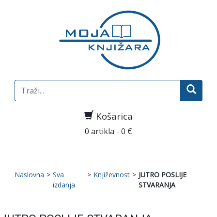
Search
for:
Košarica
0 artikla - 0 €
Naslovna
>
Sva
>
Književnost
>
JUTRO POSLIJE
izdanja
STVARANJA