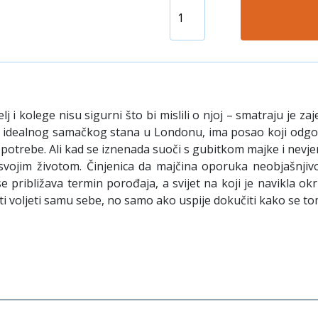
j i kolege nisu sigurni što bi mislili o njoj – smatraju je
je idealnog samačkog stana u Londonu, ima posao koji odgov
potrebe. Ali kad se iznenada suoči s gubitkom majke i nevjer
d svojim životom. Činjenica da majčina oporuka neobjašnji
se približava termin porođaja, a svijet na koji je navikla
iti voljeti samu sebe, no samo ako uspije dokučiti kako se t