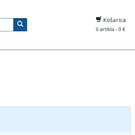
Košarica
0 artikla - 0 €