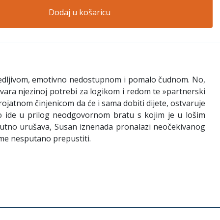
Dodaj u košaricu
 zajedljivom, emotivno nedostupnom i pomalo čudnom. No,
ara njezinoj potrebi za logikom i redom te »partnerski
ojatnom činjenicom da će i sama dobiti dijete, ostvaruje
vo ide u prilog neodgovornom bratu s kojim je u lošim
 okrutno urušava, Susan iznenada pronalazi neočekivanog
ome nesputano prepustiti.