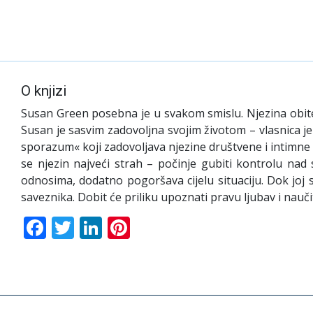
O knjizi
Susan Green posebna je u svakom smislu. Njezina obitel
Susan je sasvim zadovoljna svojim životom – vlasnica 
sporazum« koji zadovoljava njezine društvene i intimne 
se njezin najveći strah – počinje gubiti kontrolu na
odnosima, dodatno pogoršava cijelu situaciju. Dok joj 
saveznika. Dobit će priliku upoznati pravu ljubav i nauč
Facebook
Twitter
LinkedIn
Pinterest