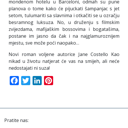
mondenom hotelu u Barceloni, odmah su pune
planova o tome kako će pijuckati šampanjac s jet
setom, tulumariti sa slavnima i otkačiti se u ozračju
besramnog luksuza. No, u druženju s filmskim
zvijezdama, mafijaškim bossovima i bogatašima,
postane im jasno da čak i na najglamuroznijem
mjestu, sve može poći naopako…
Novi roman voljene autorice Jane Costello Kao
nikad u životu natjerat će vas na smijeh, ali neće
nedostajati ni suza!
Facebook
Twitter
LinkedIn
Pinterest
Pratite nas: