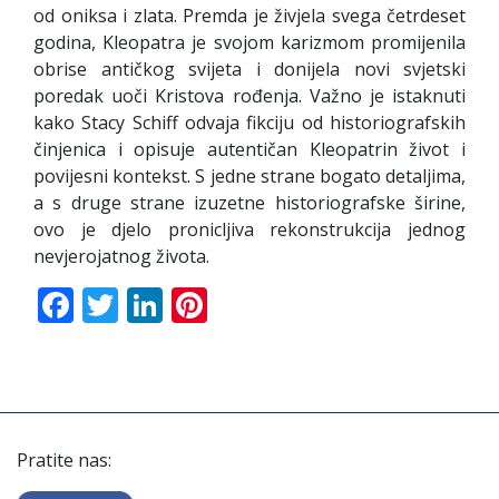
od oniksa i zlata. Premda je živjela svega četrdeset
godina, Kleopatra je svojom karizmom promijenila
obrise antičkog svijeta i donijela novi svjetski
poredak uoči Kristova rođenja. Važno je istaknuti
kako Stacy Schiff odvaja fikciju od historiografskih
činjenica i opisuje autentičan Kleopatrin život i
povijesni kontekst. S jedne strane bogato detaljima,
a s druge strane izuzetne historiografske širine,
ovo je djelo pronicljiva rekonstrukcija jednog
nevjerojatnog života.
Facebook
Twitter
LinkedIn
Pinterest
Pratite nas: