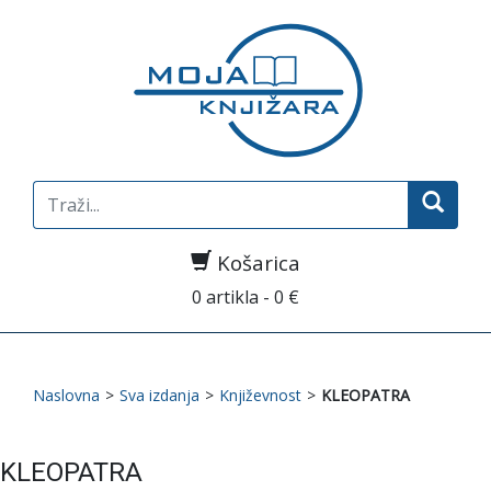
Search
for:
Košarica
0 artikla - 0 €
Naslovna
>
Sva izdanja
>
Književnost
>
KLEOPATRA
KLEOPATRA