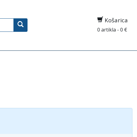
Košarica
0 artikla - 0 €