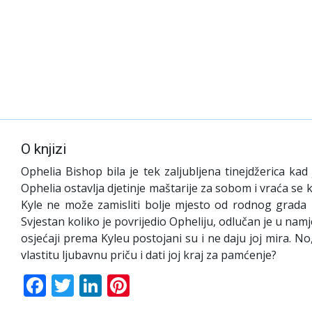
O knjizi
Ophelia Bishop bila je tek zaljubljena tinejdžerica kad
Ophelia ostavlja djetinje maštarije za sobom i vraća se k
Kyle ne može zamisliti bolje mjesto od rodnog grada z
Svjestan koliko je povrijedio Opheliju, odlučan je u namj
osjećaji prema Kyleu postojani su i ne daju joj mira. No
vlastitu ljubavnu priču i dati joj kraj za pamćenje?
Facebook
Twitter
LinkedIn
Pinterest