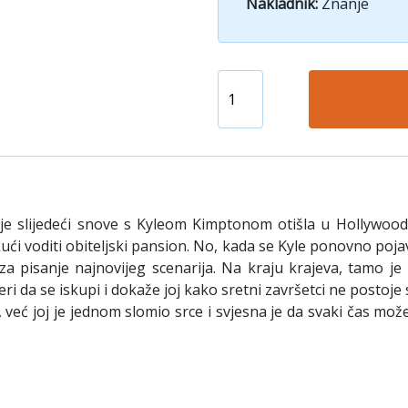
Nakladnik:
Znanje
 je slijedeći snove s Kyleom Kimptonom otišla u Hollywood.
ući voditi obiteljski pansion. No, kada se Kyle ponovno pojav
a pisanje najnovijeg scenarija. Na kraju krajeva, tamo je 
eri da se iskupi i dokaže joj kako sretni završetci ne postoje
, već joj je jednom slomio srce i svjesna je da svaki čas može