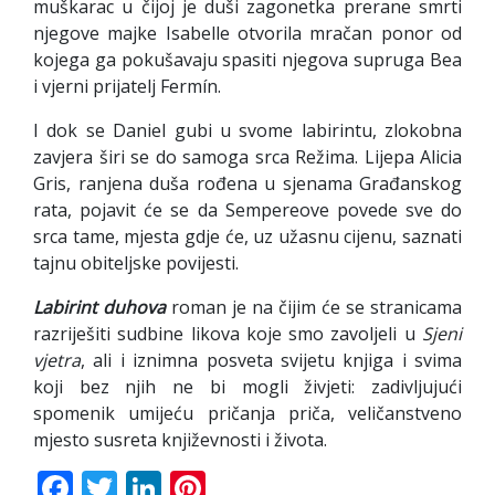
muškarac u čijoj je duši zagonetka prerane smrti
njegove majke Isabelle otvorila mračan ponor od
kojega ga pokušavaju spasiti njegova supruga Bea
i vjerni prijatelj Fermín.
I dok se Daniel gubi u svome labirintu, zlokobna
zavjera širi se do samoga srca Režima. Lijepa Alicia
Gris, ranjena duša rođena u sjenama Građanskog
rata, pojavit će se da Sempereove povede sve do
srca tame, mjesta gdje će, uz užasnu cijenu, saznati
tajnu obiteljske povijesti.
Labirint duhova
roman je na čijim će se stranicama
razriješiti sudbine likova koje smo zavoljeli u
Sjeni
vjetra
, ali i iznimna posveta svijetu knjiga i svima
koji bez njih ne bi mogli živjeti: zadivljujući
spomenik umijeću pričanja priča, veličanstveno
mjesto susreta književnosti i života.
Facebook
Twitter
LinkedIn
Pinterest