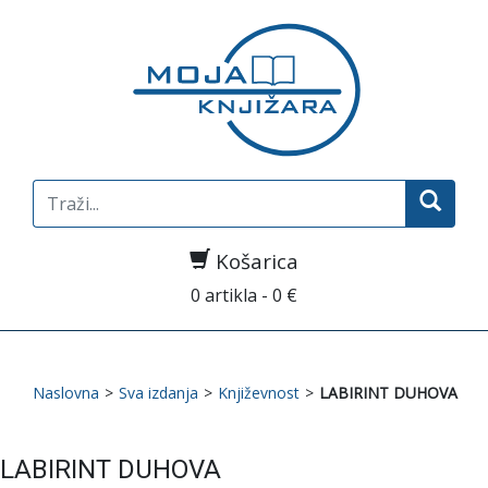
Search
for:
Košarica
0 artikla - 0 €
Naslovna
>
Sva izdanja
>
Književnost
>
LABIRINT DUHOVA
LABIRINT DUHOVA