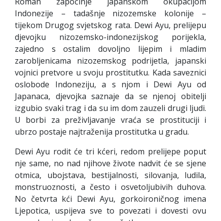
Roman započinje japanskom okupacijom
Indonezije – tadašnje nizozemske kolonije –
tijekom Drugog svjetskog rata. Dewi Ayu, prelijepu
djevojku nizozemsko-indonezijskog porijekla,
zajedno s ostalim dovoljno lijepim i mladim
zarobljenicama nizozemskog podrijetla, japanski
vojnici pretvore u svoju prostitutku. Kada saveznici
oslobode Indoneziju, a s njom i Dewi Ayu od
Japanaca, djevojka saznaje da se njenoj obitelji
izgubio svaki trag i da su im dom zauzeli drugi ljudi.
U borbi za preživljavanje vraća se prostituciji i
ubrzo postaje najtraženija prostitutka u gradu.
Dewi Ayu rodit će tri kćeri, redom prelijepe poput
nje same, no nad njihove živote nadvit će se sjene
otmica, ubojstava, bestijalnosti, silovanja, ludila,
monstruoznosti, a često i osvetoljubivih duhova.
No četvrta kći Dewi Ayu, gorkoironičnog imena
Ljepotica, uspijeva sve to povezati i dovesti ovu