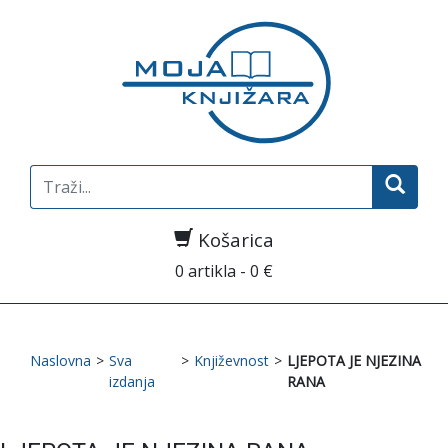
Search
for:
Košarica
0 artikla - 0 €
Naslovna
>
Sva
>
Književnost
>
LJEPOTA JE NJEZINA
izdanja
RANA