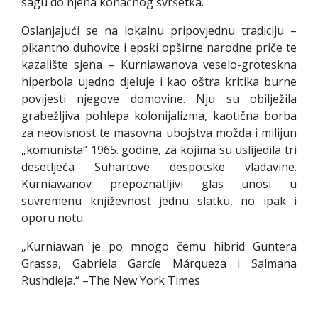
sagu do njena konačnog svršetka.
Oslanjajući se na lokalnu pripovjednu tradiciju –
pikantno duhovite i epski opširne narodne priče te
kazalište sjena – Kurniawanova veselo-groteskna
hiperbola ujedno djeluje i kao oštra kritika burne
povijesti njegove domovine. Nju su obilježila
grabežljiva pohlepa kolonijalizma, kaotična borba
za neovisnost te masovna ubojstva možda i milijun
„komunista“ 1965. godine, za kojima su uslijedila tri
desetljeća Suhartove despotske vladavine.
Kurniawanov prepoznatljivi glas unosi u
suvremenu književnost jednu slatku, no ipak i
oporu notu.
„Kurniawan je po mnogo čemu hibrid Güntera
Grassa, Gabriela Garcíe Márqueza i Salmana
Rushdieja.“ –The New York Times