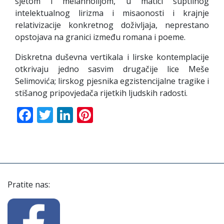
sjetom i melanholijom, u matici suptilnog
intelektualnog lirizma i misaonosti i krajnje
relativizacije konkretnog doživljaja, neprestano
opstojava na granici između romana i poeme.
Diskretna duševna vertikala i lirske kontemplacije
otkrivaju jedno sasvim drugačije lice Meše
Selimovića; lirskog pjesnika egzistencijalne tragike i
stišanog pripovjedača rijetkih ljudskih radosti.
Facebook
Twitter
LinkedIn
Pinterest
Pratite nas: