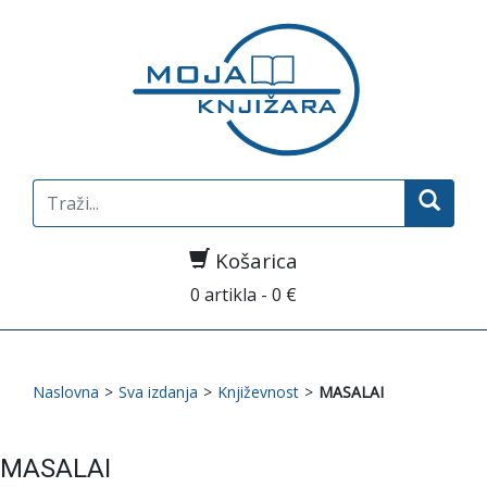
Search
for:
Košarica
0 artikla - 0 €
Naslovna
>
Sva izdanja
>
Književnost
>
MASALAI
MASALAI