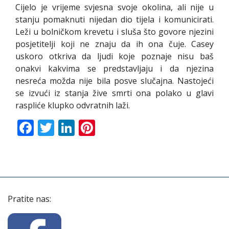
Cijelo je vrijeme svjesna svoje okolina, ali nije u
stanju pomaknuti nijedan dio tijela i komunicirati.
Leži u bolničkom krevetu i sluša što govore njezini
posjetitelji koji ne znaju da ih ona čuje. Casey
uskoro otkriva da ljudi koje poznaje nisu baš
onakvi kakvima se predstavljaju i da njezina
nesreća možda nije bila posve slučajna. Nastojeći
se izvući iz stanja žive smrti ona polako u glavi
raspliće klupko odvratnih laži.
Facebook
Twitter
LinkedIn
Pinterest
Pratite nas: