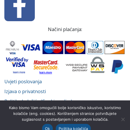
Načini plaćanja:
Uvjeti poslovanja
Izjava o privatnosti
Politika kolačića (Cookie policy)
Kako bismo Vam omogućili bolje korisničko iskustvo, koristimo
kolačiće (eng. cookies). Korištenjem stranice potvrđujete
suglasnost s postavljanjem i uporabom kolačića.
© Despot Infinitus d.o.o. 2022.-2026. Sva prava pridržana.
Ok
Politika kolačića