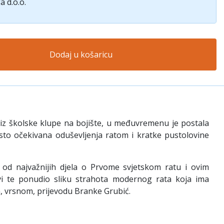
a d.o.o.
Dodaj u košaricu
, iz školske klupe na bojište, u međuvremenu je postala
sto očekivana oduševljenja ratom i kratke pustolovine
m od najvažnijih djela o Prvome svjetskom ratu i ovim
vi te ponudio sliku strahota modernog rata koja ima
, vrsnom, prijevodu Branke Grubić.