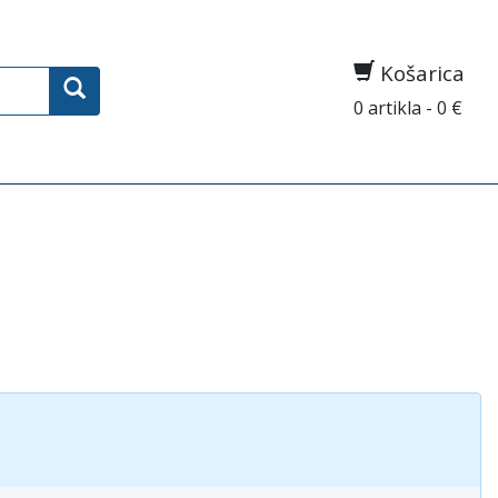
Košarica
0 artikla - 0 €