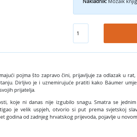
Nakladnik:
Mozaik knjig
jući pojma što zapravo čini, prijavljuje za odlazak u rat
anju. Dirljivo je i uznemirujuće pratiti kako Bäumer umje
ojih prijatelja.
osti, koje ni danas nije izgubilo snagu. Smatra se jedni
ao je velik uspjeh, otvorio si put prema svjetskoj sla
et godina od zadnjeg hrvatskog prijevoda, pojavlje u novom