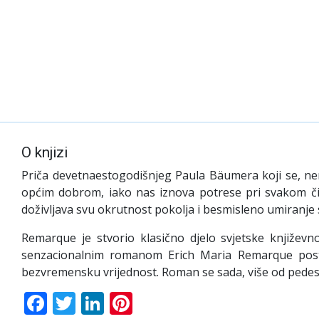
O knjizi
Priča devetnaestogodišnjeg Paula Bäumera koji se, nema
općim dobrom, iako nas iznova potrese pri svakom čit
doživljava svu okrutnost pokolja i besmisleno umiranje sv
Remarque je stvorio klasično djelo svjetske književn
senzacionalnim romanom Erich Maria Remarque postig
bezvremensku vrijednost. Roman se sada, više od pedes
Facebook
Twitter
LinkedIn
Pinterest