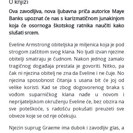
O knjizi
Ova zavodljiva, nova ljubavna priča autorice Maye
Banks upoznat će nas s karizmatičnom junakinjom
koja će osornoga škotskog ratnika naučiti kako
slušati srcem.
Eveline Armstrong obiteljska je miljenica koja je pod
strogom zaštitom svog klana. No ljudi izvan njezine
obitelji smatraju je čudnom. Nakon jednog zamalo
tragičnog događaja prestala je govoriti. Nitko, pa
čak ni njezina obitelj ne zna da Eveline i ne čuje. No
njezina sposobnost čitanja s usana bit će joj od
velike koristi. Kad se zbog dogovorenog braka s
vođom suparničkog klana nađe u novom i
neprijateljskom okruženju Eveline će, bez obzira na
sve poteškoće, s radošću pokušati preuzeti sve
obveze koje se od nje očekuju.
Njezin suprug Graeme ima dubok i zavodljiv glas, a