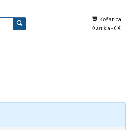
Košarica
0 artikla - 0 €