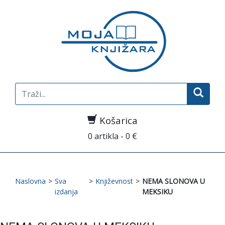
Search
for:
Košarica
0 artikla - 0 €
Naslovna
>
Sva
>
Književnost
>
NEMA SLONOVA U
izdanja
MEKSIKU