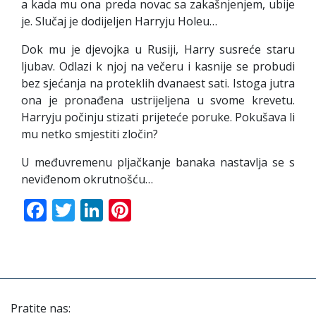
a kada mu ona preda novac sa zakašnjenjem, ubije
je. Slučaj je dodijeljen Harryju Holeu…
Dok mu je djevojka u Rusiji, Harry susreće staru
ljubav. Odlazi k njoj na večeru i kasnije se probudi
bez sjećanja na proteklih dvanaest sati. Istoga jutra
ona je pronađena ustrijeljena u svome krevetu.
Harryju počinju stizati prijeteće poruke. Pokušava li
mu netko smjestiti zločin?
U međuvremenu pljačkanje banaka nastavlja se s
neviđenom okrutnošću…
Facebook
Twitter
LinkedIn
Pinterest
Pratite nas: