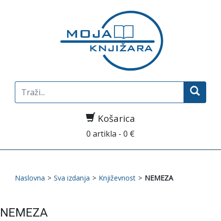
Search
for:
Košarica
0 artikla - 0 €
Naslovna
>
Sva izdanja
>
Književnost
>
NEMEZA
NEMEZA