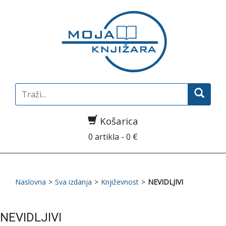
Search
for:
Košarica
0 artikla - 0 €
Naslovna
>
Sva izdanja
>
Književnost
>
NEVIDLJIVI
NEVIDLJIVI