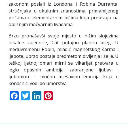
zakonom poslali iz Londona; i Robina Durranta,
stručnjaka u okultnim znanostima, primamljenog
pričama o elementarnim bićima koja prebivaju na
obližnjim močvarnim livadama.
Brzo pronašavši svoje mjesto u nižim slojevima
lokalne zajednice, Cat potajno planira bijeg. U
međuvremenu Robin, mladić magnetskog šarma i
ljepote, ubrzo postaje predmetom divljenja i želje. U
teškoj ljetnoj omari mirni se vikarijat pretvara u
leglo opasnih ambicija, zabranjene ljubavi i
ljubomore – moćnu mješavinu emocija koja u
konačnici vodi do umorstva.
Facebook
Twitter
LinkedIn
Pinterest