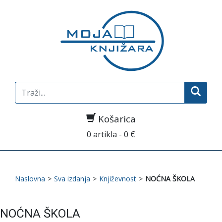
Search
for:
Košarica
0 artikla - 0 €
Naslovna
>
Sva izdanja
>
Književnost
>
NOĆNA ŠKOLA
NOĆNA ŠKOLA