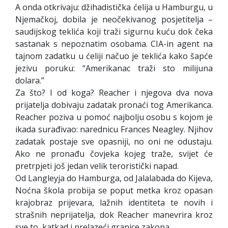
A onda otkrivaju: džihadistička ćelija u Hamburgu, u
Njemačkoj, dobila je neočekivanog posjetitelja –
saudijskog teklića koji traži sigurnu kuću dok čeka
sastanak s nepoznatim osobama. CIA-in agent na
tajnom zadatku u ćeliji načuo je teklića kako šapće
jezivu poruku: “Amerikanac traži sto milijuna
dolara.”
Za što? I od koga? Reacher i njegova dva nova
prijatelja dobivaju zadatak pronaći tog Amerikanca.
Reacher poziva u pomoć najbolju osobu s kojom je
ikada surađivao: narednicu Frances Neagley. Njihov
zadatak postaje sve opasniji, no oni ne odustaju.
Ako ne pronađu čovjeka kojeg traže, svijet će
pretrpjeti još jedan velik teroristički napad.
Od Langleyja do Hamburga, od Jalalabada do Kijeva,
Noćna škola probija se poput metka kroz opasan
krajobraz prijevara, lažnih identiteta te novih i
strašnih neprijatelja, dok Reacher manevrira kroz
sve to, katkad i prelazeći granice zakona.