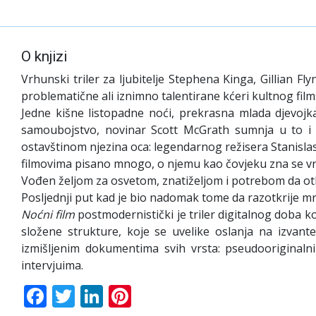
O knjizi
Vrhunski triler za ljubitelje Stephena Kinga, Gillian Fl
problematične ali iznimno talentirane kćeri kultnog film
Jedne kišne listopadne noći, prekrasna mlada djevo
samoubojstvo, novinar Scott McGrath sumnja u to i s
ostavštinom njezina oca: legendarnog režisera Stanislas
filmovima pisano mnogo, o njemu kao čovjeku zna se vr
Vođen željom za osvetom, znatiželjom i potrebom da otkr
Posljednji put kad je bio nadomak tome da razotkrije mra
Noćni film
postmodernistički je triler digitalnog doba koj
složene strukture, koje se uvelike oslanja na izvante
izmišljenim dokumentima svih vrsta: pseudooriginalni
intervjuima.
Facebook
Twitter
LinkedIn
Pinterest