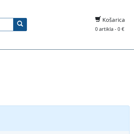
Košarica
0 artikla - 0 €