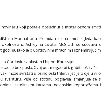
 novinaru koji postaje opsjednut s misterioznom smrti
dištu u Manhattanu. Premda njezina smrt izgleda kao
 okolnosti iz Ashleyina života, McGrath se suočava s
set godina. Iako je o Cordovinim mračnim i uznemirujućim
 u Cordovin sablastan i hipnotičan svijet.
tao je bez posla. Ovaj put mogao bi izgubiti još i više.
i može svrstati u psihološki triler, riječ je o djelu vrlo
nu avanturu. Više od stotinu poglavlja izmjenjuje se s
rtonima, satelitskim kartama, novinskim reportažama i