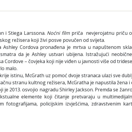
ynn i Stiega Larssona.
Noćni film
priča nevjerojatnu priču o
skog režisera koji živi posve povučen od svijeta.
jka Ashley Cordova pronađena je mrtva u napuštenom skla
matra da je Ashley ustvari ubijena. Istražujući neobične
a Cordove – čovjeka koji nije viđen u javnosti više od tride
lo malo.
ije istinu, McGrath uz pomoć dvoje stranaca ulazi sve dublje
čnu stranu kultnog režisera, McGratha je napustila žena i os
i je 2013. osvojio nagradu Shirley Jackson. Premda se žanrovsk
kstualne elemente koji čitanje pretvaraju u multimedijal
m fotografijama, policijskim izvješćima, zdravstvenim ka