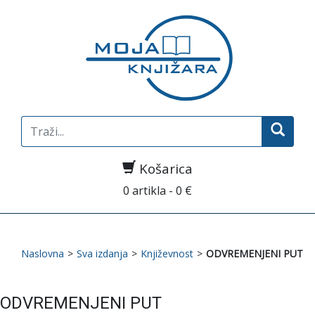
Search
for:
Košarica
0 artikla - 0 €
Naslovna
>
Sva izdanja
>
Književnost
>
ODVREMENJENI PUT
ODVREMENJENI PUT