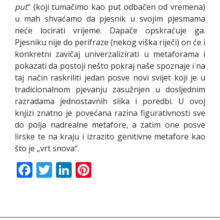
put
“ (koji tumačimo kao put odbačen od vremena)
u mah shvaćamo da pjesnik u svojim pjesmama
neće locirati vrijeme. Dapače opskraćuje ga.
Pjesniku nije do perifraze (nekog viška riječi) on će i
konkretni zavičaj univerzalizirati u metaforama i
pokazati da postoji nešto pokraj naše spoznaje i na
taj način raskriliti jedan posve novi svijet koji je u
tradicionalnom pjevanju zasužnjen u dosljednim
razradama jednostavnih slika i poredbi. U ovoj
knjizi znatno je povećana razina figurativnosti sve
do polja nadrealne metafore, a zatim one posve
lirske te na kraju i izrazito genitivne metafore kao
što je „vrt snova“.
Facebook
Twitter
LinkedIn
Pinterest