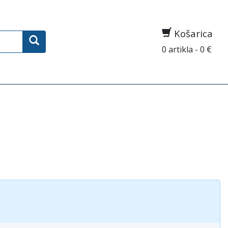
Košarica
0 artikla - 0 €