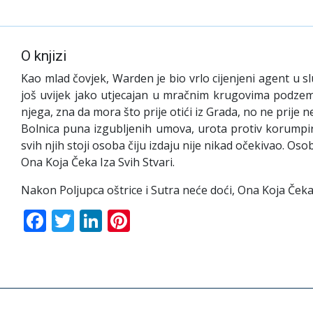
O knjizi
Kao mlad čovjek, Warden je bio vrlo cijenjeni agent u sl
još uvijek jako utjecajan u mračnim krugovima podzeml
njega, zna da mora što prije otići iz Grada, no ne prij
Bolnica puna izgubljenih umova, urota protiv korumpir
svih njih stoji osoba čiju izdaju nije nikad očekivao. Oso
Ona Koja Čeka Iza Svih Stvari.
Nakon Poljupca oštrice i Sutra neće doći, Ona Koja Čeka tr
Facebook
Twitter
LinkedIn
Pinterest