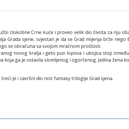
užbi zlokobne Crne kuće i proveo velik dio života za nju oba
ja Grada sjene, svjestan je da se Grad mijenja brže nego š
e nego se obračuna sa svojom mračnom prošlosti.
anog novog kralja i geto pun lopova i ubojica stoji između
ba koja ga je ostavila slomljenog i ogorčenog. Jedina žena koj
eći je i završni dio noir fantasy trilogije Grad sjena.