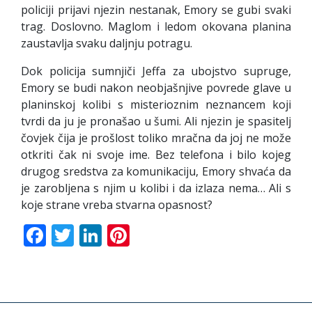
policiji prijavi njezin nestanak, Emory se gubi svaki
trag. Doslovno. Maglom i ledom okovana planina
zaustavlja svaku daljnju potragu.
Dok policija sumnjiči Jeffa za ubojstvo supruge,
Emory se budi nakon neobjašnjive povrede glave u
planinskoj kolibi s misterioznim neznancem koji
tvrdi da ju je pronašao u šumi. Ali njezin je spasitelj
čovjek čija je prošlost toliko mračna da joj ne može
otkriti čak ni svoje ime. Bez telefona i bilo kojeg
drugog sredstva za komunikaciju, Emory shvaća da
je zarobljena s njim u kolibi i da izlaza nema… Ali s
koje strane vreba stvarna opasnost?
Facebook
Twitter
LinkedIn
Pinterest