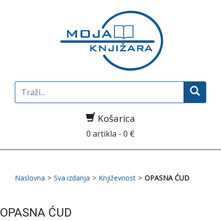
Search
for:
Košarica
0 artikla - 0 €
Naslovna
>
Sva izdanja
>
Književnost
>
OPASNA ĆUD
OPASNA ĆUD