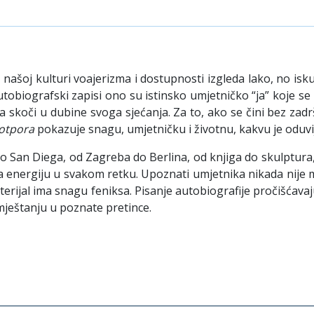
 našoj kulturi voajerizma i dostupnosti izgleda lako, no iskus
Autobiografski zapisi ono su istinsko umjetničko “ja” koje s
 da skoči u dubine svoga sjećanja. Za to, ako se čini bez za­d
otpora
pokazuje snagu, umjetničku i životnu, kakvu je oduvij
 San Diega, od Zagreba do Berlina, od knjiga do skul­ptura, 
ca energiju u svakom retku. Upoznati umjetnika nikada nije mo
terijal ima snagu feniksa. Pisanje autobiogra­fije pro­čišćava
ještanju u poznate pretince.