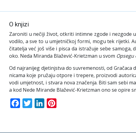
O knjizi
Zaroniti u nečiji život, otkriti intimne zgode i nezgode u
vodilo, a sve to u umjetničkoj formi, mogu tek rijetki. 
čitatelja već još više i pisca da istražuje sebe samoga,
oko. Neda Miranda Blažević-Krietzman u svom
Opsegu 
Od najranijeg djetinjstva do suvremenosti, od Gračaca do
nicama koje pružaju otpore i trepere, proizvodi auto­ri
vo­di umjetnost, i stvara nova značenja. Biti sam sebi ma
a kod Nede Mirande Blažević-Krietzman ono se opire sm
Facebook
Twitter
LinkedIn
Pinterest