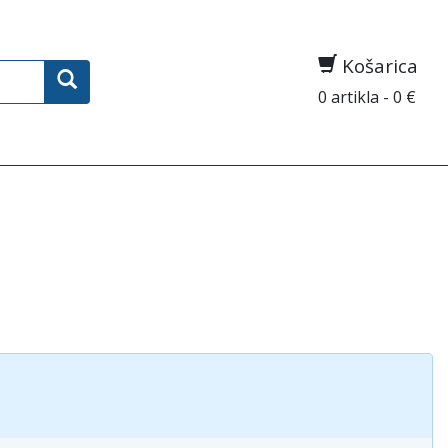
Košarica
0 artikla - 0 €