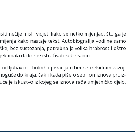
iti nečije misli, vidjeti kako se netko mijenjao, što ga je
e mijenja kako nastaje tekst. Autobiografija vodi ne samo
rške, bez sustezanja, potrebna je velika hrabrost i oštro
ek imala da krene istraživati sebe samu.
od ljubavi do bolnih operacija u tim neprekid­nim za­voj­
guće do kraja, čak i kada piše o sebi, on iznova pro­iz­
juće je iskustvo iz kojeg se iznova rađa umjetničko djelo,