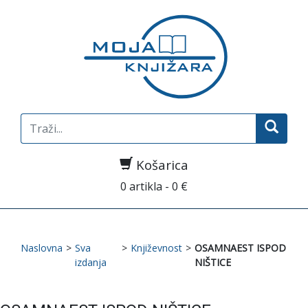
Search
for:
Košarica
0 artikla - 0 €
Naslovna
>
Sva
>
Književnost
>
OSAMNAEST ISPOD
izdanja
NIŠTICE