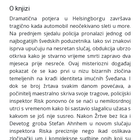
O knjizi
Dramatična potjera u Helsingborgu završava
tragično kada automobil neočekivano sleti u more.
Na prednjem sjedalu policija pronalazi jednog od
najbogatijih švedskih poduzetnika. Iako svi znakovi
isprva upućuju na nesretan slučaj, obdukcija ubrzo
otkriva kako je stvarno vrijeme smrti zapravo dva
mjeseca prije nesreće. Ovaj misteriozni događaj
pokazat će se kao prvi u nizu bizarnih zločina
temeljenih na krađi identiteta imućnih Šveđana. I
dok se broj žrtava svakim danom povećava, a
počinitelj maestralno skriva svoje tragove, policijski
inspektor Risk ponovno će se naći u nemilosrdnoj
utrci s vremenom kako bi sastavio slagalicu užasa s
kakvom se još nije susreo. Nakon Žrtve bez lica i
Devetog groba Stefan Ahnhem u novom slučaju
inspektora Riska preciznije nego ikad oslikava
zločinački um i kompleksne sudbine onih koji su