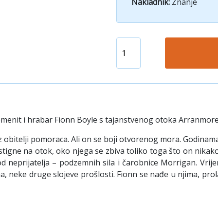
Nakladnik:
Znanje
plemenit i hrabar Fionn Boyle s tajanstvenog otoka Arranmore
z obitelji pomoraca. Ali on se boji otvorenog mora. Godina
igne na otok, oko njega se zbiva toliko toga što on nikako
ga od neprijatelja – podzemnih sila i čarobnice Morrigan. V
, neke druge slojeve prošlosti. Fionn se nađe u njima, prol