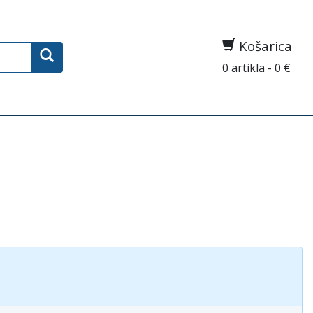
Košarica
0 artikla - 0 €