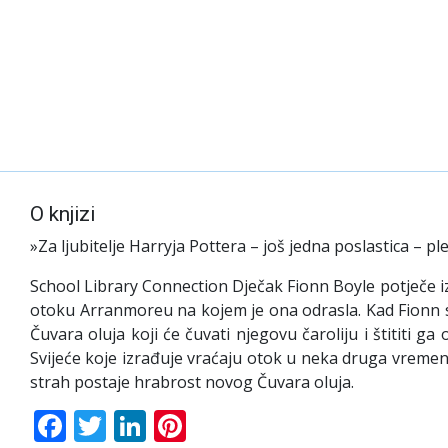
O knjizi
»Za ljubitelje Harryja Pottera – još jedna poslastica – 
School Library Connection Dječak Fionn Boyle potječe i
otoku Arranmoreu na kojem je ona odrasla. Kad Fionn st
Čuvara oluja koji će čuvati njegovu čaroliju i štititi 
Svijeće koje izrađuje vraćaju otok u neka druga vremena
strah postaje hrabrost novog Čuvara oluja.
Facebook
Twitter
LinkedIn
Pinterest