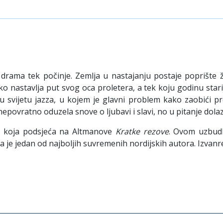
oj drama tek počinje. Zemlja u nastajanju postaje poprište
 nastavlja put svog oca proletera, a tek koju godinu starij
u svijetu jazza, u kojem je glavni problem kako zaobići proh
nepovratno oduzela snove o ljubavi i slavi, no u pitanje dolaz
ju koja podsjeća na Altmanove
Kratke rezove
. Ovom uzbudl
e da je jedan od najboljih suvremenih nordijskih autora. Izva