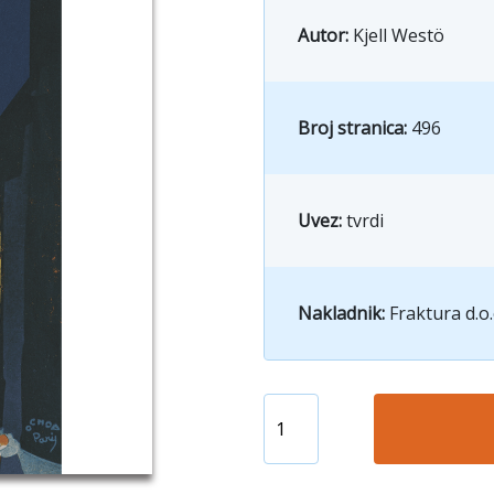
Autor:
Kjell Westö
Broj stranica:
496
Uvez:
tvrdi
Nakladnik:
Fraktura d.o.