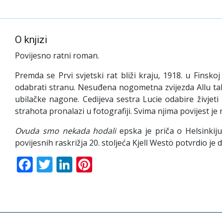
O knjizi
Povijesno ratni roman.
Premda se Prvi svjetski rat bliži kraju, 1918. u Finsk
odabrati stranu. Nesuđena nogometna zvijezda Allu tako
ubilačke nagone. Cedijeva sestra Lucie odabire živjeti 
strahota pronalazi u fotografiji. Svima njima povijest je 
Ovuda smo nekada hodali
epska je priča o Helsinki
povijesnih raskrižja 20. stoljeća Kjell Westö potvrdio j
Facebook
Twitter
LinkedIn
Pinterest