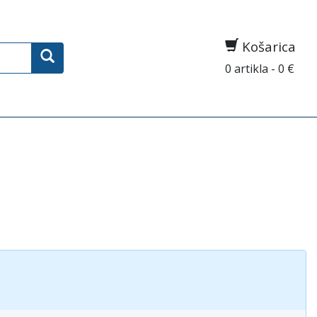
Košarica
0 artikla - 0 €