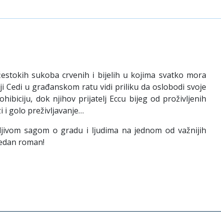
 žestokih sukoba crvenih i bijelih u kojima svatko mora
i Cedi u građanskom ratu vidi priliku da oslobodi svoje
ibiciju, dok njihov prijatelj Eccu bijeg od proživljenih
i i golo preživljavanje…
jivom sagom o gradu i ljudima na jednom od važnijih
nredan roman!