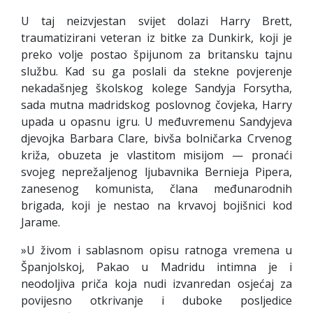
U taj neizvjestan svijet dolazi Harry Brett,
traumatizirani veteran iz bitke za Dunkirk, koji je
preko volje postao špijunom za britansku tajnu
službu. Kad su ga poslali da stekne povjerenje
nekadašnjeg školskog kolege Sandyja Forsytha,
sada mutna madridskog poslovnog čovjeka, Harry
upada u opasnu igru. U međuvremenu Sandyjeva
djevojka Barbara Clare, bivša bolničarka Crvenog
križa, obuzeta je vlastitom misijom — pronaći
svojeg neprežaljenog ljubavnika Bernieja Pipera,
zanesenog komunista, člana međunarodnih
brigada, koji je nestao na krvavoj bojišnici kod
Jarame.
»U živom i sablasnom opisu ratnoga vremena u
Španjolskoj, Pakao u Madridu intimna je i
neodoljiva priča koja nudi izvanredan osjećaj za
povijesno otkrivanje i duboke posljedice