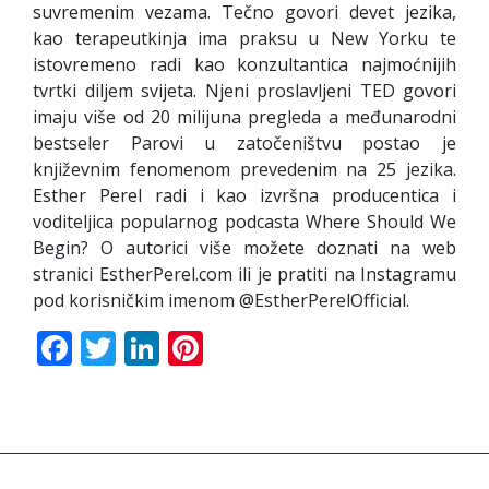
suvremenim vezama. Tečno govori devet jezika,
kao terapeutkinja ima praksu u New Yorku te
istovremeno radi kao konzultantica najmoćnijih
tvrtki diljem svijeta. Njeni proslavljeni TED govori
imaju više od 20 milijuna pregleda a međunarodni
bestseler Parovi u zatočeništvu postao je
književnim fenomenom prevedenim na 25 jezika.
Esther Perel radi i kao izvršna producentica i
voditeljica popularnog podcasta Where Should We
Begin? O autorici više možete doznati na web
stranici EstherPerel.com ili je pratiti na Instagramu
pod korisničkim imenom @EstherPerelOfficial.
Facebook
Twitter
LinkedIn
Pinterest