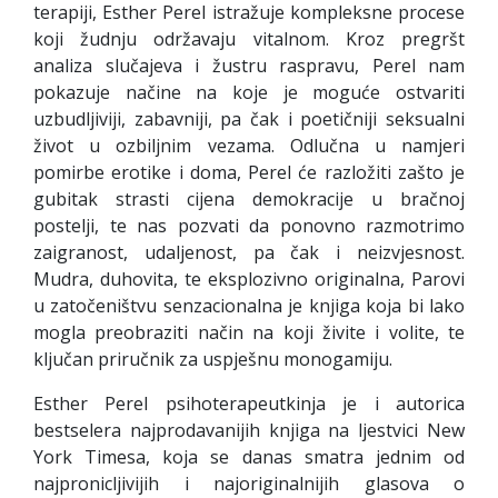
terapiji, Esther Perel istražuje kompleksne procese
koji žudnju održavaju vitalnom. Kroz pregršt
analiza slučajeva i žustru raspravu, Perel nam
pokazuje načine na koje je moguće ostvariti
uzbudljiviji, zabavniji, pa čak i poetičniji seksualni
život u ozbiljnim vezama. Odlučna u namjeri
pomirbe erotike i doma, Perel će razložiti zašto je
gubitak strasti cijena demokracije u bračnoj
postelji, te nas pozvati da ponovno razmotrimo
zaigranost, udaljenost, pa čak i neizvjesnost.
Mudra, duhovita, te eksplozivno originalna, Parovi
u zatočeništvu senzacionalna je knjiga koja bi lako
mogla preobraziti način na koji živite i volite, te
ključan priručnik za uspješnu monogamiju.
Esther Perel psihoterapeutkinja je i autorica
bestselera najprodavanijih knjiga na ljestvici New
York Timesa, koja se danas smatra jednim od
najpronicljivijih i najoriginalnijih glasova o