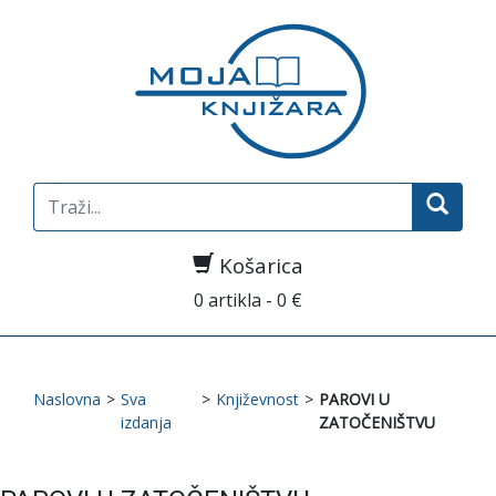
Search
for:
Košarica
0 artikla - 0 €
Naslovna
>
Sva
>
Književnost
>
PAROVI U
izdanja
ZATOČENIŠTVU