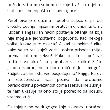
požudu s istom osobom od koje tražimo utjehu i
stabilnost, no nipošto nije nemoguće.
Perel piše o erotizmu i poetici seksa, o prirodi
erotske žudnje i njezinim pratećim dilemama, te na
lucidan i angažiran način postavlja pitanja na koja
nije moguće jednostavno odgovoriti. Kad nekoga
volite, kakav je to osjećaj? A kad za nekim žudite,
kako se to razlikuje? Vodi li dobra prisnost uvijek
prema dobrom seksu? Kako to da je početak
roditeljstva tako često poguban za erotiku? Zašto
je ono zabranjeno toliko erotično? Je li moguće
žudjeti za onim što već posjedujemo? Knjiga Parovi
u zatočeništvu nas poziva da proučimo
paradoksalnu povezanost doma i seksualne žudnje,
te nam ukazuje na ono što je potrebno da požudu
vratimo kući.
Oslanjajući se na dugogodišnje iskustvo u bračnoj