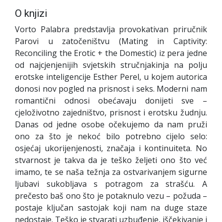
O knjizi
Vorto Palabra predstavlja provokativan priručnik
Parovi u zatočeništvu (Mating in Captivity:
Reconciling the Erotic + the Domestic) iz pera jedne
od najcjenjenijih svjetskih stručnjakinja na polju
erotske inteligencije Esther Perel, u kojem autorica
donosi nov pogled na prisnost i seks. Moderni nam
romantični odnosi obećavaju donijeti sve –
cjeloživotno zajedništvo, prisnost i erotsku žudnju.
Danas od jedne osobe očekujemo da nam pruži
ono za što je nekoć bilo potrebno cijelo selo:
osjećaj ukorijenjenosti, značaja i kontinuiteta. No
stvarnost je takva da je teško željeti ono što već
imamo, te se naša težnja za ostvarivanjem sigurne
ljubavi sukobljava s potragom za strašću. A
prečesto baš ono što je potaknulo vezu – požuda –
postaje ključan sastojak koji nam na duge staze
nedostaje. Teško je stvarati uzbuđenje, iščekivanje i