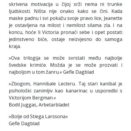
skrivena motivacija u čijoj srži nema ni trunke
ljudskosti. Ništa nije onako kako se čini. Kada
maske padnu i svi pokažu svoje pravo lice, Jeanette
je ostavljena na milost i nemilost silama zla. I na
koncu, hoće li Victoria pronaći sebe i opet postati
jedinstveno biće, ostaje neizvjesno do samoga
kraja.
»Ova trilogija se može svrstati među najbolje
švedske krimiće. Možda je se može prozvati i
najboljom u tom žanru.« Gefle Dagblad
»Zbogom, Hannibale Lecteru. Taj stari kanibal je
psihološki zanimljiv kao kanarinac u usporedbi s
Victorijom Bergman.«
Bodil Juggas, Arbetarbladet
»Bolje od Stiega Larssona«
Gefle Dagblad