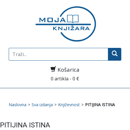
Search
for:
Košarica
0 artikla - 0 €
Naslovna
>
Sva izdanja
>
Književnost
>
PITIJINA ISTINA
PITIJINA ISTINA