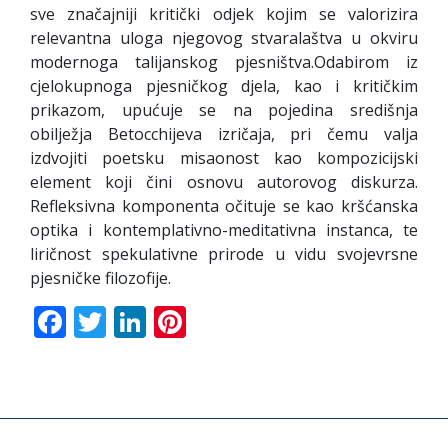
sve značajniji kritički odjek kojim se valorizira
relevantna uloga njegovog stvaralaštva u okviru
modernoga talijanskog pjesništva.Odabirom iz
cjelokupnoga pjesničkog djela, kao i kritičkim
prikazom, upućuje se na pojedina središnja
obilježja Betocchijeva izričaja, pri čemu valja
izdvojiti poetsku misaonost kao kompozicijski
element koji čini osnovu autorovog diskurza.
Refleksivna komponenta očituje se kao kršćanska
optika i kontemplativno-meditativna instanca, te
liričnost spekulativne prirode u vidu svojevrsne
pjesničke filozofije.
Facebook
Twitter
LinkedIn
Pinterest