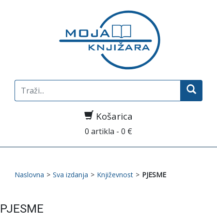
Search
for:
Košarica
0 artikla - 0 €
Naslovna
>
Sva izdanja
>
Književnost
>
PJESME
PJESME