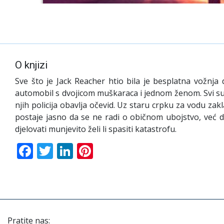
O knjizi
Sve što je Jack Reacher htio bila je besplatna vožnja 
automobil s dvojicom muškaraca i jednom ženom. Svi su o
njih policija obavlja očevid. Uz staru crpku za vodu za
postaje jasno da se ne radi o običnom ubojstvo, već da
djelovati munjevito želi li spasiti katastrofu.
Facebook
Twitter
LinkedIn
Pinterest
Pratite nas: