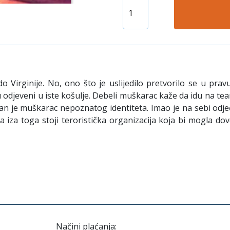
do Virginije. No, ono što je uslijedilo pretvorilo se u pr
djeveni u iste košulje. Debeli muškarac kaže da idu na team
klan je muškarac nepoznatog identiteta. Imao je na sebi odjeć
 iza toga stoji teroristička organizacija koja bi mogla do
Načini plaćanja: