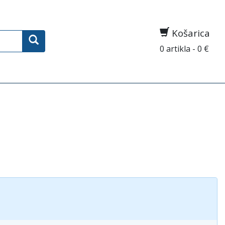
Košarica
0 artikla - 0 €