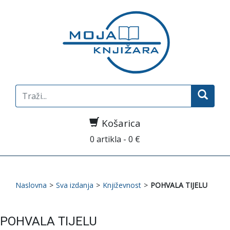
Search
for:
Košarica
0 artikla - 0 €
Naslovna
>
Sva izdanja
>
Književnost
>
POHVALA TIJELU
POHVALA TIJELU