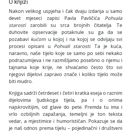
O knjizi
Nakon velikog uspjeha i čak dvaju izdanja u samo
devet mjeseci zapisi Pavla Pavličića
Pohvala
starosti
zarobili su srca brojnih čitatelja. Te
duhovite opservacije potaknule su ga da se
pozabavi
kućom
u kojoj i na kojoj se odvijaju svi
procesi opisani u
Pohvali starosti
. Ta je kuća,
naravno, naše tijelo koje se samo po sebi nekako
podrazumijeva i ne razmišljamo posebno o njemu i
tajnama koje krije, ne shvaćamo često što svi
njegovi dijelovi zapravo znače i koliko tijelo može
biti mudro.
Knjiga sadrži četrdeset i četiri kratka eseja o raznim
dijelovima ljudskoga tijela, pa i o onima
najskrovitijim, od glave do pete. Premda tu ima i
vrlo ozbiljnih zapažanja, temeljni je ton teksta
vedar, a mjestimice i humorističan. Pokazuje se da
je naš odnos prema tijelu – pojedinačni i društveni