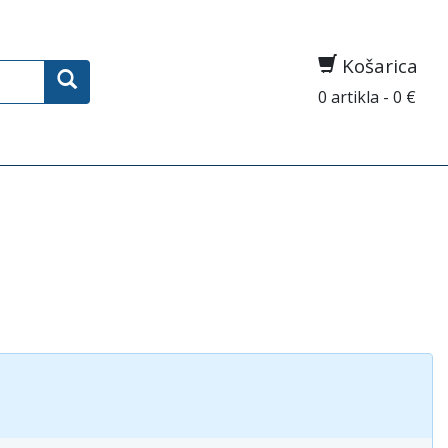
Košarica
0 artikla - 0 €