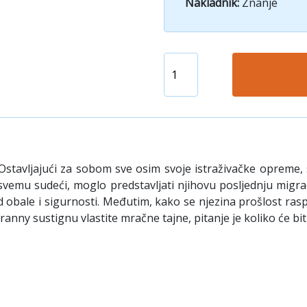
Nakladnik:
Znanje
i. Ostavljajući za sobom sve osim svoje istraživačke opreme, 
 svemu sudeći, moglo predstavljati njihovu posljednju migrac
 obale i sigurnosti. Međutim, kako se njezina prošlost raspl
anny sustignu vlastite mračne tajne, pitanje je koliko će biti