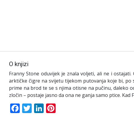
O knjizi
Franny Stone oduvijek je znala voljeti, ali ne i ostajat
arktičke čigre na svijetu tijekom putovanja koje bi, po
prime na brod te se s njima otisne na pučinu, daleko od
zločin – postaje jasno da ona ne ganja samo ptice. Kad Fr
Facebook
Twitter
LinkedIn
Pinterest