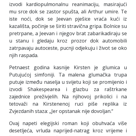
izvodi kardiopulmonalnu reanimaciju, masirajući
mu srce dok se zastor spušta, ali Arthur umire. Te
iste noći, dok se Jeevan pješice vraća kući iz
kazališta, počinje se širiti stravična gripa. Bolnice su
pretrpane, a Jeevan i njegov brat zabarikadiraju se
u stanu i gledaju kroz prozor dok automobili
zatrpavaju autoceste, pucnji odjekuju i život se oko
njih raspada.
Petnaest godina kasnije Kirsten je glumica u
Putujućoj simfoniji. Ta malena glumačka trupa
putuje između naselja u svijetu koji se promijenio i
izvodi Shakespearea i glazbu za raštrkane
zajednice preživjelih. Na njihovoj prikolici i na
tetovaži na Kirstenenoj ruci piše replika iz
Zvjezdanih staza: „Jer opstanak nije dovoljan.“
Ovaj napeti elegijski roman koji obuhvaća više
desetljeća, vrluda naprijed-natrag kroz vrijeme i