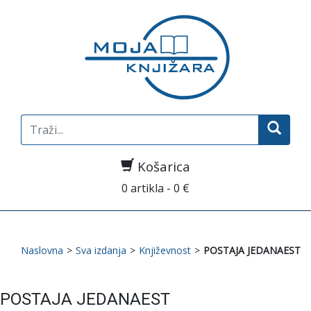
Search
for:
Košarica
0 artikla - 0 €
Naslovna
>
Sva izdanja
>
Književnost
>
POSTAJA JEDANAEST
POSTAJA JEDANAEST