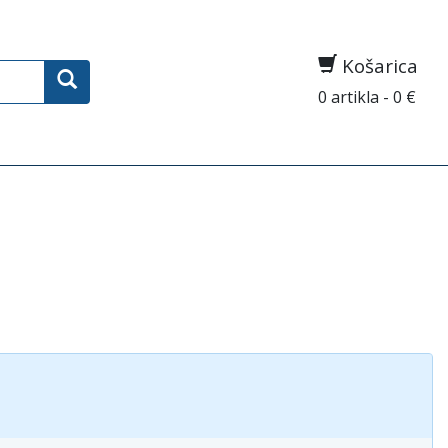
Košarica
0 artikla - 0 €