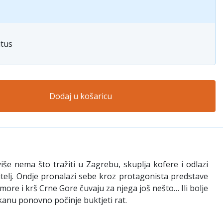
itus
Dodaj u košaricu
iše nema što tražiti u Zagrebu, skuplja kofere i odlazi
elj. Ondje pronalazi sebe kroz protagonista predstave
more i krš Crne Gore čuvaju za njega još nešto… Ili bolje
kanu ponovno počinje buktjeti rat.