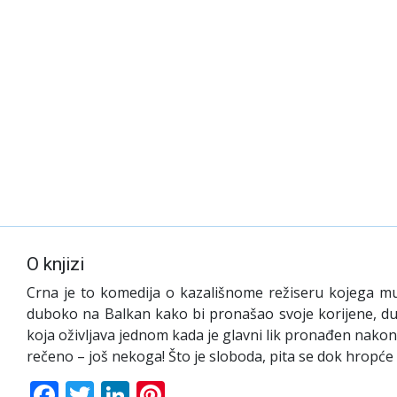
O knjizi
Crna je to komedija o kazališnome režiseru kojega muče
duboko na Balkan kako bi pronašao svoje korijene, du
koja oživljava jednom kada je glavni lik pronađen nakon 
rečeno – još nekoga! Što je sloboda, pita se dok hropće
Facebook
Twitter
LinkedIn
Pinterest