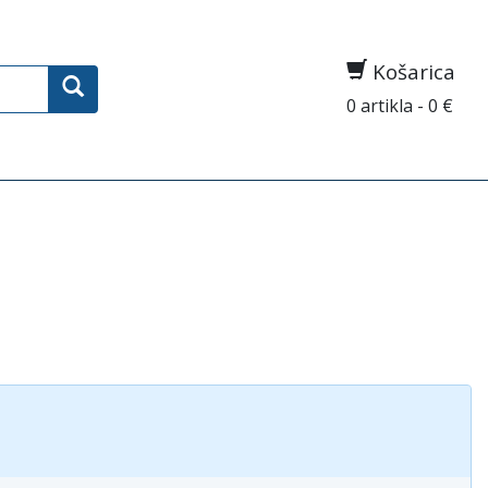
Košarica
0 artikla - 0 €