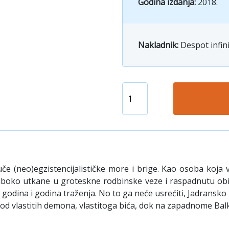
Godina izdanja:
2018.
Nakladnik:
Despot infin
 (neo)egzistencijalističke more i brige. Kao osoba koja v
boko utkane u groteskne rodbinske veze i raspadnutu obit
godina i godina traženja. No to ga neće usrećiti, Jadransko 
 od vlastitih demona, vlastitoga bića, dok na zapadnome Bal