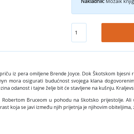
Nakladnik:
Mozaik knjig
riču iz pera omiljene Brende Joyce.
Dok Škotskom bjesni ra
Comyn mora osigurati budućnost svojega klana dogovoreni
ina odanost i tajne želje bit će stavljene na kušnju. Kraljevs
s Robertom Bruceom u pohodu na škotsko prijestolje. Ali
st koja se javi između njih prijetnja je njihovim obiteljima, z