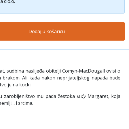
a d.o.o.
Dodaj u košaricu
t, sudbina naslijeđa obitelji Comyn-MacDougall ovisi o
m brakom. Ali kada nakon neprijateljskog napada bude
tvo je na kocki.
 u zarobljeništvo mu pada žestoka
lady
Margaret, koja
emlji… i srcima.