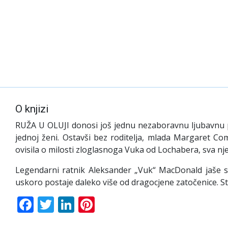
O knjizi
RUŽA U OLUJI
donosi još jednu nezaboravnu ljubavnu p
jednoj ženi. Ostavši bez roditelja, mlada Margaret 
ovisila o milosti zloglasnoga Vuka od Lochabera, sva njez
Legendarni ratnik Aleksander „Vuk“ MacDonald jaše 
uskoro postaje daleko više od dragocjene zatočenice. Stra
Facebook
Twitter
LinkedIn
Pinterest