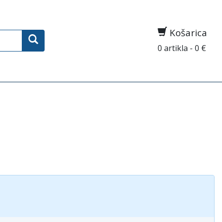
Košarica
0 artikla - 0 €