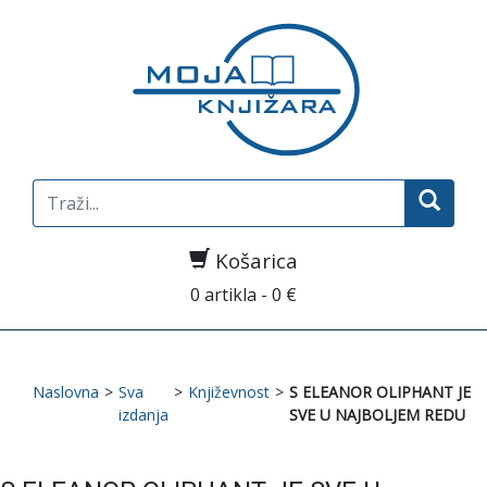
Search
for:
Košarica
0 artikla - 0 €
Naslovna
>
Sva
>
Književnost
>
S ELEANOR OLIPHANT JE
izdanja
SVE U NAJBOLJEM REDU