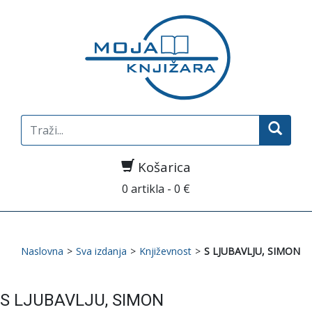
Search
for:
Košarica
0 artikla - 0 €
Naslovna
>
Sva izdanja
>
Književnost
>
S LJUBAVLJU, SIMON
S LJUBAVLJU, SIMON