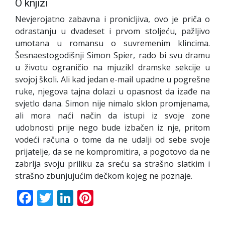
O knjizi
Nevjerojatno zabavna i pronicljiva, ovo je priča o
odrastanju u dvadeset i prvom stoljeću, pažljivo
umotana u romansu o suvremenim klincima.
Šesnaestogodišnji Simon Spier, rado bi svu dramu
u životu ograničio na mjuzikl dramske sekcije u
svojoj školi. Ali kad jedan e-mail upadne u pogrešne
ruke, njegova tajna dolazi u opasnost da izađe na
svjetlo dana. Simon nije nimalo sklon promjenama,
ali mora naći način da istupi iz svoje zone
udobnosti prije nego bude izbačen iz nje, pritom
vodeći računa o tome da ne udalji od sebe svoje
prijatelje, da se ne kompromitira, a pogotovo da ne
zabrlja svoju priliku za sreću sa strašno slatkim i
strašno zbunjujućim dečkom kojeg ne poznaje.
Facebook
Twitter
LinkedIn
Pinterest