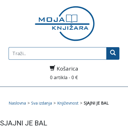
Search
for:
Košarica
0 artikla - 0 €
Naslovna
>
Sva izdanja
>
Književnost
>
SJAJNI JE BAL
SJAJNI JE BAL