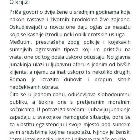
O knjizi
Priča govori o dvije žene u srednjim godinama koje
nakon rastave i životnih brodoloma žive zajedno.
Oskudjevajući u novcu one daju oglas za masažu
koja se kasnije izrodi u neki oblik erotskih usluga.
Međutim, prestrašene zbog policije i kojekavih
sumnjivih agresivnih tipova koji im pristižu na
vrata, one od tog posla uskoro odustaju. No glavna
junakinja ulazi u ljubavnu aferu s jednim od bivših
klijenta, a njemu za inat uskoro i s nekoliko drugih.
Roman je izrazito duhovit i prepun sitnih
neočekivanih obrata.
Čita se u jednom dahu, oduševljava slobodoumnu
publiku, a šokira one s pretjeranim moralnim
kočnicama. U potrazi za srećom i ljubavlju junakinje
zapadaju u svakojake nemoguće situacije, bore se
za vlastitu egzistenciju i svoje mjesto pod suncem
svim sredstvima kojima raspolažu. Njihov je ženski
šarm i inteligencija ujedno i njihovo najjače oružje.