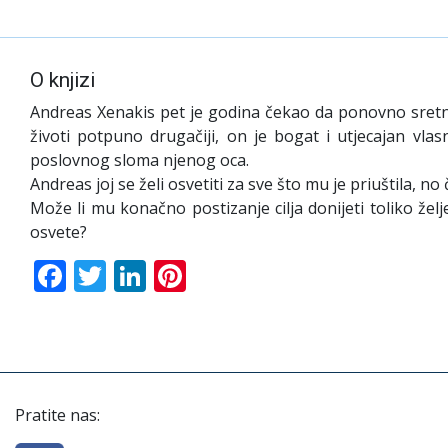
O knjizi
Andreas Xenakis pet je godina čekao da ponovno sretne
životi potpuno drugačiji, on je bogat i utjecajan vla
poslovnog sloma njenog oca.
Andreas joj se želi osvetiti za sve što mu je priuštila, 
Može li mu konačno postizanje cilja donijeti toliko želj
osvete?
Facebook
Twitter
LinkedIn
Pinterest
Pratite nas: