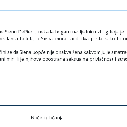
 Sienu DePiero, nekada bogatu nasljednicu zbog koje je iz
snik lanca hotela, a Siena mora raditi dva posla kako bi
no čini se da Siena uopće nije onakva žena kakvom ju je smatr
eni mir ili je njihova obostrana seksualna privlačnost i str
Načini plaćanja: