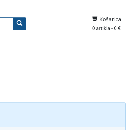
Košarica
0 artikla - 0 €