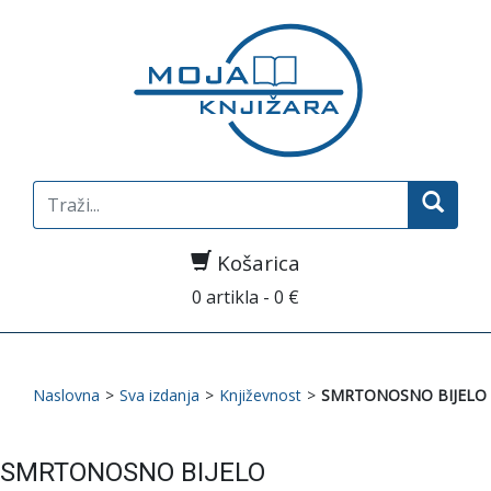
Search
for:
Košarica
0 artikla - 0 €
Naslovna
>
Sva izdanja
>
Književnost
>
SMRTONOSNO BIJELO
SMRTONOSNO BIJELO