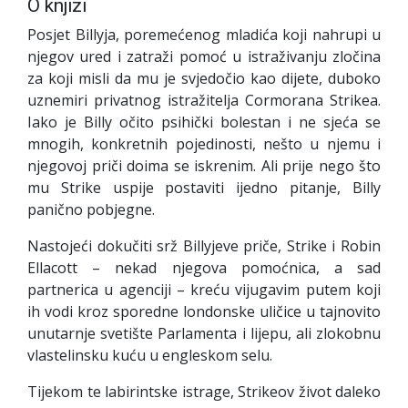
O knjizi
Posjet Billyja, poremećenog mladića koji nahrupi u
njegov ured i zatraži pomoć u istraživanju zločina
za koji misli da mu je svjedočio kao dijete, duboko
uznemiri privatnog istražitelja Cormorana Strikea.
Iako je Billy očito psihički bolestan i ne sjeća se
mnogih, konkretnih pojedinosti, nešto u njemu i
njegovoj priči doima se iskrenim. Ali prije nego što
mu Strike uspije postaviti ijedno pitanje, Billy
panično pobjegne.
Nastojeći dokučiti srž Billyjeve priče, Strike i Robin
Ellacott – nekad njegova pomoćnica, a sad
partnerica u agenciji – kreću vijugavim putem koji
ih vodi kroz sporedne londonske uličice u tajnovito
unutarnje svetište Parlamenta i lijepu, ali zlokobnu
vlastelinsku kuću u engleskom selu.
Tijekom te labirintske istrage, Strikeov život daleko