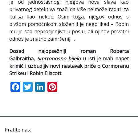
je od jednostavnog: njegova nova slava kao
privatnog detektiva znači da više ne može raditi iza
kulisa kao nekoć. Osim toga, njegov odnos s
bivšom pomoćnicom složeniji je nego ikad – Robin
mu je sad neprocjenjiva u poslu, ali njihov privatni
odnos je znatno zamršeniji…
Dosad najopsežniji roman Roberta
Galbraitha,
Smrtonosno bijelo
u isti je mah napet
krimić i uzbudljiv novi nastavak
priče o Cormoranu
Strikeu i Robin Ellacott.
Facebook
Twitter
LinkedIn
Pinterest
Pratite nas: