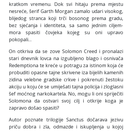
kratkom vremenu. Dok svi hitaju prema mjestu
nesreće, šerif Garth Morgan zamalo udari visokog,
blijedog stranca koji trči bosonog prema gradu,
bez sjećanja i identiteta, sa samo jednim ciljem-
mora spasiti čovjeka kojeg su oni upravo
pokopali…
On otkriva da se zove Solomon Creed i pronalazi
stari dnevnik lovca na izgubljeno blago i osnivača
Redemptiona te kreće u potragu za istinom koja će
probuditi opasne tajne skrivene iza bijelih kamenih
zidina velebne gradske crkve i pokrenuti žestoku
akciju u koju će se umiješati tajna policija i zloglasni
šef moćnog narkokartela. No, mogu li oni spriječiti
Solomona da ostvari svoj cilj i otkrije koga je
zapravo došao spasiti?
Autor poznate trilogije Sanctus dočarava jezivu
priču dobra i zla, odmazde i iskupljenja u kojoj