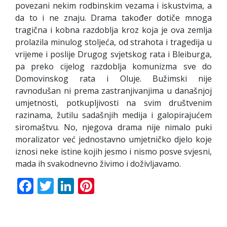
povezani nekim rodbinskim vezama i iskustvima, a
da to i ne znaju. Drama također dotiče mnoga
tragična i kobna razdoblja kroz koja je ova zemlja
prolazila minulog stoljeća, od strahota i tragedija u
vrijeme i poslije Drugog svjetskog rata i Bleiburga,
pa preko cijelog razdoblja komunizma sve do
Domovinskog rata i Oluje. Bužimski nije
ravnodušan ni prema zastranjivanjima u današnjoj
umjetnosti, potkupljivosti na svim društvenim
razinama, žutilu sadašnjih medija i galopirajućem
siromaštvu. No, njegova drama nije nimalo puki
moralizator već jednostavno umjetničko djelo koje
iznosi neke istine kojih jesmo i nismo posve svjesni,
mada ih svakodnevno živimo i doživljavamo.
Facebook
Twitter
LinkedIn
Pinterest