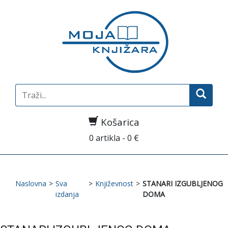
Search
for:
Košarica
0 artikla - 0 €
Naslovna
>
Sva
>
Književnost
>
STANARI IZGUBLJENOG
izdanja
DOMA