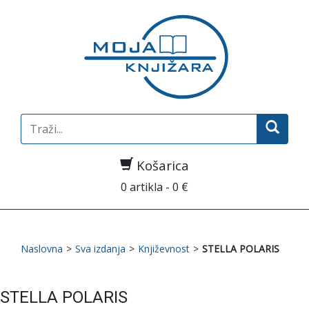
Search
for:
Košarica
0 artikla - 0 €
Naslovna
>
Sva izdanja
>
Književnost
>
STELLA POLARIS
STELLA POLARIS