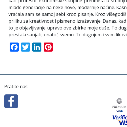
kao profesor ekonomske skupine predmeta u srednjoj š
mlađe generacije na neke nove, modernije načine. Kasnije
vraćala sam se samoj sebi kroz pisanje. Kroz višegod
priliku za kreativnost i pismeno izražavanje. Danas, kad
to je objavljivanje upravo ove zbirke moje duše. To dugu
prestala sanjati, unatoč svemu. To dugujem i svim likovima 
Facebook
Twitter
LinkedIn
Pinterest
Pratite nas: