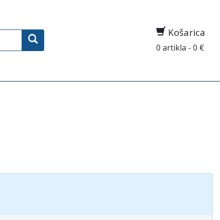
Košarica
0 artikla - 0 €