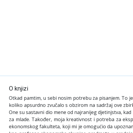
O knjizi
Otkad pamtim, u sebi nosim potrebu za pisanjem. To je mo
koliko apsurdno zvučalo s obzirom na sadržaj ove zbirke.
One su sastavni dio mene od najranijeg djetinjstva, kad s
za mlade. Također, moja kreativnost i potreba za eks
ekonomskog fakulteta, koji mi je omogućio da upoznam s