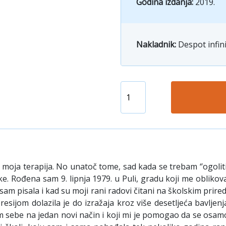
Godina izdanja:
2019.
Nakladnik:
Despot infin
ja terapija. No unatoč tome, sad kada se trebam ‘’ogoliti’’ 
 Rođena sam 9. lipnja 1979. u Puli, gradu koji me oblikovao 
am pisala i kad su moji rani radovi čitani na školskim priredb
presijom dolazila je do izražaja kroz više desetljeća bav
ebe na jedan novi način i koji mi je pomogao da se osamosta