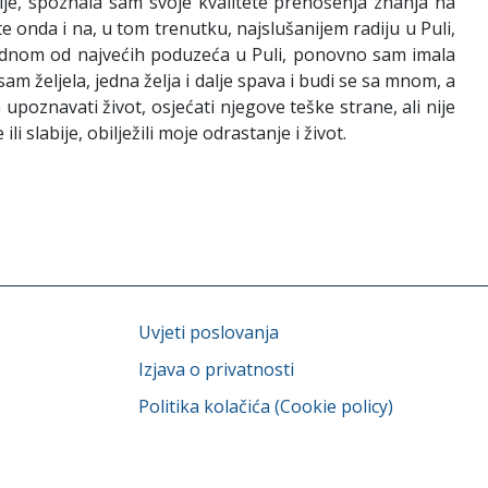
je, spoznala sam svoje kvalitete prenošenja znanja na
e onda i na, u tom trenutku, najslušanijem radiju u Puli,
jednom od najvećih poduzeća u Puli, ponovno sam imala
m željela, jedna želja i dalje spava i budi se sa mnom, a
upoznavati život, osjećati njegove teške strane, ali nije
i slabije, obilježili moje odrastanje i život.
Uvjeti poslovanja
Izjava o privatnosti
Politika kolačića (Cookie policy)