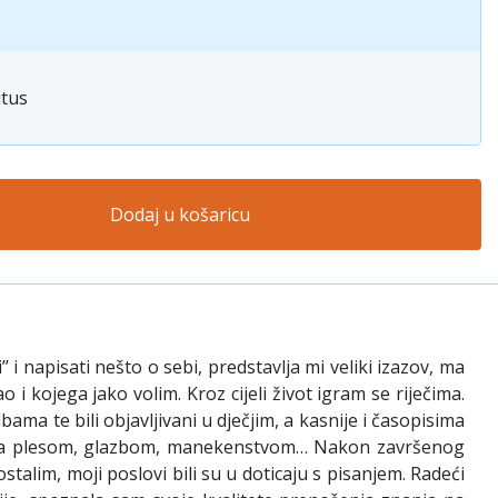
itus
Dodaj u košaricu
i napisati nešto o sebi, predstavlja mi veliki izazov, ma
i kojega jako volim. Kroz cijeli život igram se riječima.
ama te bili objavljivani u dječjim, a kasnije i časopisima
ljenja plesom, glazbom, manekenstvom… Nakon završenog
lim, moji poslovi bili su u doticaju s pisanjem. Radeći