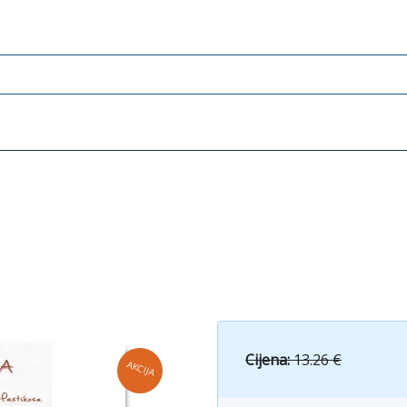
Cijena:
13.26 €
AKCIJA