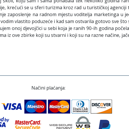
koli, koju sam i sama pohađala tek nekoliko godina rani
, krećući se u sferi turizma kroz rad u turističkoj agenciji t
išnje zaposlenje na radnom mjestu voditelja marketinga u 
 vodim vlastito poduzeće i kad sam ostvarila gotovo sve što sa
jem onoj djevojčici u sebi koja je ranih 90-ih godina počela 
iz ove zbirke koji su stvarni i koji su na razne načine, jače il
Načini plaćanja: