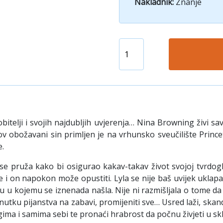
Nakladnik:
Znanje
 obitelji i svojih najdubljih uvjerenja… Nina Browning živi s
obožavani sin primljen je na vrhunsko sveučilište Princeton
e.
 pruža kako bi osigurao kakav-takav život svojoj tvrdoglav
i on napokon može opustiti. Lyla se nije baš uvijek uklapala u 
 u kojemu se iznenada našla. Nije ni razmišljala o tome da bi
nutku pijanstva na zabavi, promijeniti sve… Usred laži, skan
gima i samima sebi te pronaći hrabrost da počnu živjeti u sk