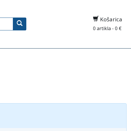
Košarica
0 artikla - 0 €