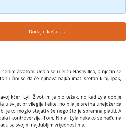
Dodaj u košaricu
avršenim životom. Udala se u elitu Nashvillea, a njezin se
 i čini se da će njihova bajka imati sretan kraj. Ipak,
oj kćeri Lyli. Život im je bio težak, no kad Lyla dobije
svijet privilegija i elite, no bila je sretna tinejdžerica
 je to moglo stajati više nego što je spremna platiti. A
dala i kontroverzija, Tom, Nina i Lyla nekako se nađu na
ladu sa svojim najdubljim vrijednostima.