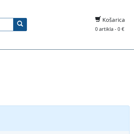
Košarica
0 artikla - 0 €