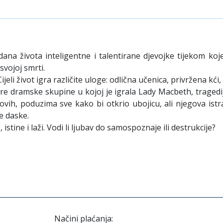
ana života inteligentne i talentirane djevojke tijekom ko
svojoj smrti.
eli život igra različite uloge: odlična učenica, privržena kći,
dramske skupine u kojoj je igrala Lady Macbeth, tragedija 
novih, poduzima sve kako bi otkrio ubojicu, ali njegova ist
e daske.
stine i laži. Vodi li ljubav do samospoznaje ili destrukcije?
Načini plaćanja: