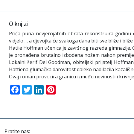
O knjizi
Priča puna nevjerojatnih obrata rekonstruira godinu d
vidjelo … a djevojka će svakoga dana biti sve bliže i bliže 
Hatiie Hoffman učenica je završnog razreda gimnazije. Cij
je pronađena brutalno izbodena nožem nakon premijere 
Lokalni šerif Del Goodman, obiteljski prijatelj Hoffma
Hattiena glumačka darovitost daleko nadilazila kazališn
Ovaj roman provocira granicu između nevinosti i krivnje, i
Facebook
Twitter
LinkedIn
Pinterest
Pratite nas: