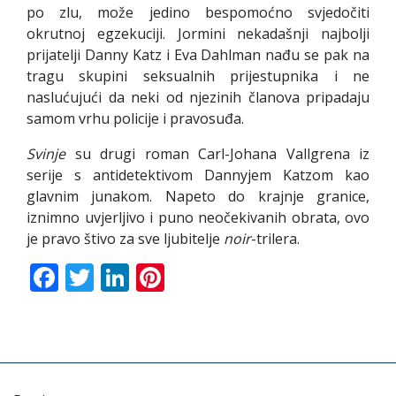
po zlu, može jedino bespomoćno svjedočiti
okrutnoj egzekuciji. Jormini nekadašnji najbolji
prijatelji Danny Katz i Eva Dahlman nađu se pak na
tragu skupini seksualnih prijestupnika i ne
naslućujući da neki od njezinih članova pripadaju
samom vrhu policije i pravosuđa.
Svinje
su drugi roman Carl-Johana Vallgrena iz
serije s antidetektivom Dannyjem Katzom kao
glavnim junakom. Napeto do krajnje granice,
iznimno uvjerljivo i puno neočekivanih obrata, ovo
je pravo štivo za sve ljubitelje
noir
-trilera.
Facebook
Twitter
LinkedIn
Pinterest