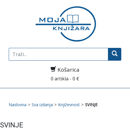
Search
for:
Košarica
0 artikla - 0 €
Naslovna
>
Sva izdanja
>
Književnost
>
SVINJE
SVINJE